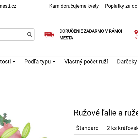
esti.cz
Kam doručujeme kvety
|
Poplatky za do
DORUČENIE ZADARMO V RÁMCI
Vyberte si dátum doručenia
Doručenie v ten istý deň k dispozícii
MESTA
itosti
Podľa typu
Vlastný počet ruží
Darčeky
Ružové ľalie a ruž
Štandard
2 ks kráľovsk