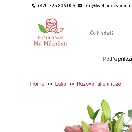
+420 725 336 005
info@kvetinarstvinanam
Podľa prílež
Home
Ľalie
Ružové ľalie a ruže