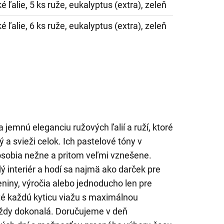
é ľalie, 5 ks ruže, eukalyptus (extra), zeleň
é ľalie, 6 ks ruže, eukalyptus (extra), zeleň
 jemnú eleganciu ružových ľalií a ruží, ktoré
 a svieži celok. Ich pastelové tóny v
ôsobia nežne a pritom veľmi vznešene.
dý interiér a hodí sa najmä ako darček pre
niny, výročia alebo jednoducho len pre
sté každú kyticu viažu s maximálnou
 vždy dokonalá. Doručujeme v deň