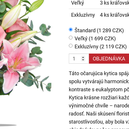
Veľký
3 ks kráľovsk
Exkluzívny
4 ks kráľovsk
Štandard (1 289 CZK)
Veľký (1 699 CZK)
Exkluzívny (2 119 CZK)
OBJEDNÁVKA
Táto očarujúca kytica spája
spolu vytvárajú harmonický
kontraste s eukalyptom p
Kytica krásne rozžiari kaž
výnimočné chvíle – narode
radosť. Naši skúsení flori
starostlivosťou, aby bola