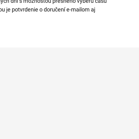
ých dní s možnosťou presného výberu času
 je potvrdenie o doručení e-mailom aj