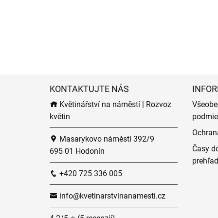
KONTAKTUJTE NÁS
INFOR
Květinářství na náměstí | Rozvoz
Všeobe
květin
podmie
Ochran
Masarykovo náměstí 392/9
Časy do
695 01 Hodonín
prehľa
+420 725 336 005
info@kvetinarstvinanamesti.cz