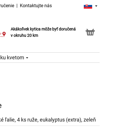
ručenie
|
Kontaktujte nás
Akákoľvek kytica môže byť doručená
Služba Click & Collect
v okruhu 20 km
 ku kvetom
e
é ľalie, 4 ks ruže, eukalyptus (extra), zeleň