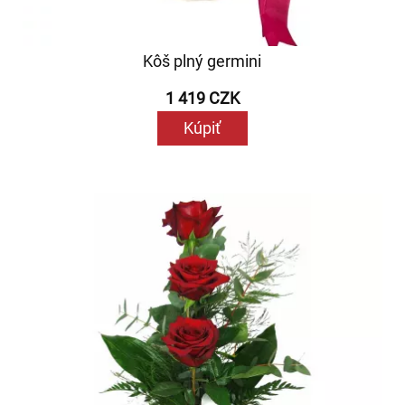
Kôš plný germini
1 419 CZK
Kúpiť