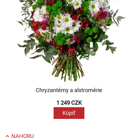
Chryzantémy a alstromérie
1 249 CZK
Kúpiť
NAHORU